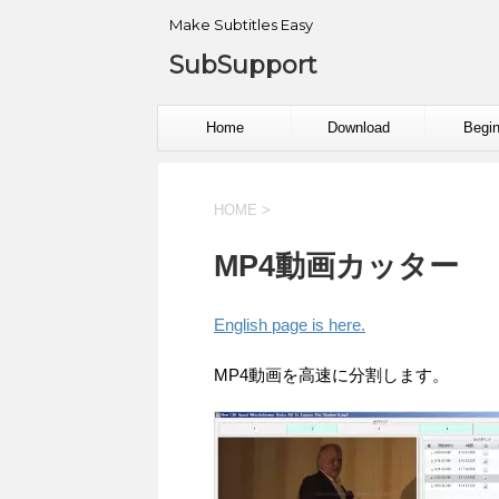
Make Subtitles Easy
SubSupport
Home
Download
Begin
HOME
>
MP4動画カッター
English page is here.
MP4動画を高速に分割します。